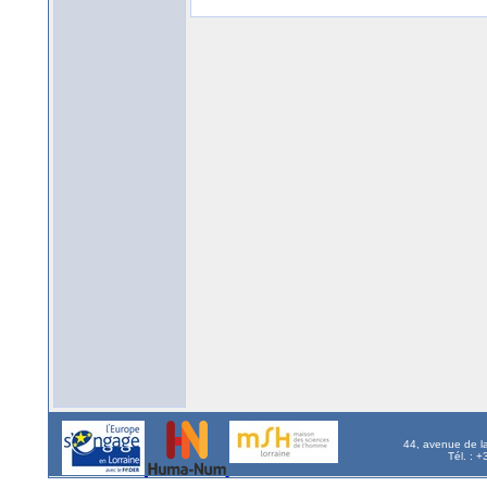
44, avenue de l
Tél. : 