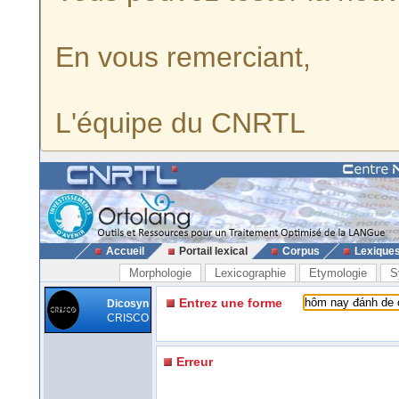
En vous remerciant,
L'équipe du CNRTL
Accueil
Portail lexical
Corpus
Lexique
Morphologie
Lexicographie
Etymologie
S
Entrez une forme
Dicosyn
CRISCO
Erreur