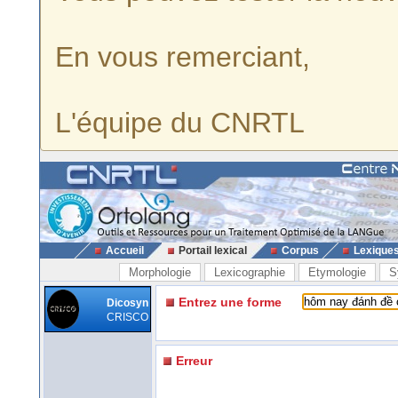
En vous remerciant,
L'équipe du CNRTL
Accueil
Portail lexical
Corpus
Lexique
Morphologie
Lexicographie
Etymologie
S
Entrez une forme
Dicosyn
CRISCO
Erreur