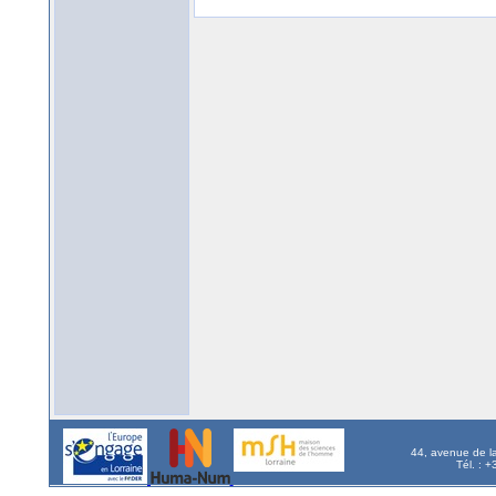
44, avenue de l
Tél. : 