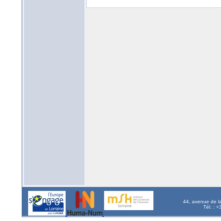
44, avenue de l
Tél. : 