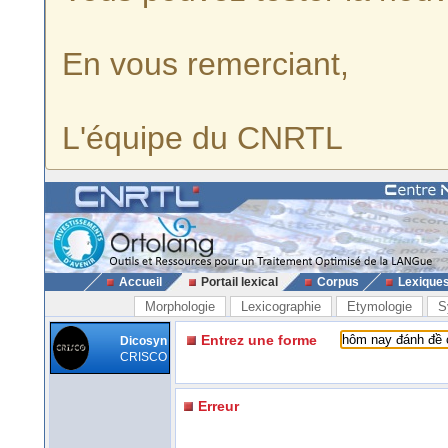
En vous remerciant,
L'équipe du CNRTL
Accueil
Portail lexical
Corpus
Lexique
Morphologie
Lexicographie
Etymologie
S
Entrez une forme
Dicosyn
CRISCO
Erreur