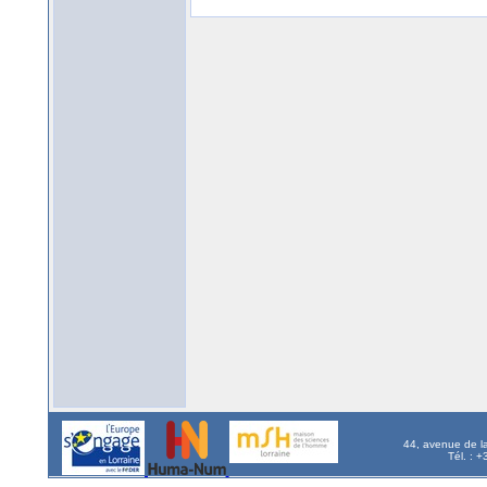
44, avenue de l
Tél. : 