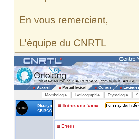
En vous remerciant,
L'équipe du CNRTL
Accueil
Portail lexical
Corpus
Lexique
Morphologie
Lexicographie
Etymologie
S
Entrez une forme
Dicosyn
CRISCO
Erreur