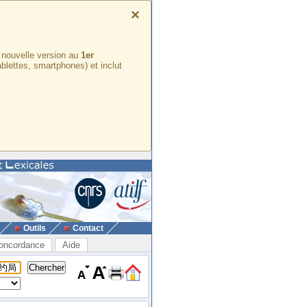
×
e nouvelle version au
1er
ablettes, smartphones) et inclut
Outils
Contact
oncordance
Aide