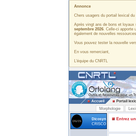
Annonce
Chers usagers du portail lexical d
Après vingt ans de bons et loyaux 
septembre 2026
. Celle-ci apporte
également de nouvelles ressources
Vous pouvez tester la nouvelle vers
En vous remerciant,
L'équipe du CNRTL
Accueil
Portail lexi
Morphologie
Lexi
Entrez u
Dicosyn
CRISCO