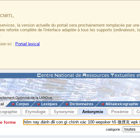
u CNRTL,
services, la version actuelle du portail sera prochainement remplacée par un
 une refonte complète de l'interface adaptée à tous les supports (ordinateurs, t
.
ion ici :
Portail lexical
cal
Corpus
Lexiques
Dictionnaires
Métalexicographie
cographie
Etymologie
Synonymie
Antonymie
Proxémie
C
ne forme
catégorie :