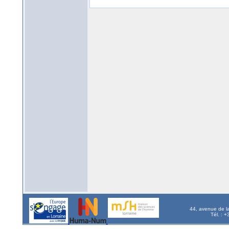
44, avenue de l
Tél. : 