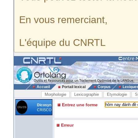
En vous remerciant,
L'équipe du CNRTL
Accueil
Portail lexical
Corpus
Lexique
Morphologie
Lexicographie
Etymologie
S
Entrez une forme
Dicosyn
CRISCO
Erreur