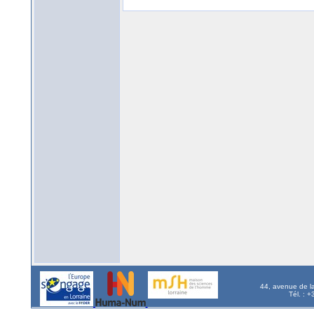
44, avenue de l
Tél. : 