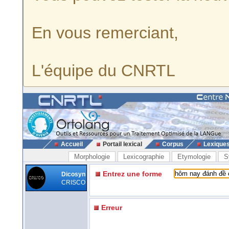
En vous remerciant,
L'équipe du CNRTL
Accueil
Portail lexical
Corpus
Lexique
Morphologie
Lexicographie
Etymologie
S
Entrez une forme
Dicosyn
CRISCO
Erreur