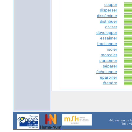
couper
disperser
disséminer
distribuer
diviser
développer
essaimer
fractionner
isoler
morceler
parsemer
séparer
échelonner
éparpiller
étendre
44, avenue de l
Tél. : 