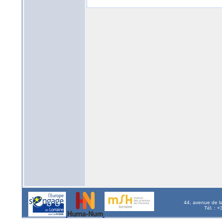
44, avenue de l
Tél. : 