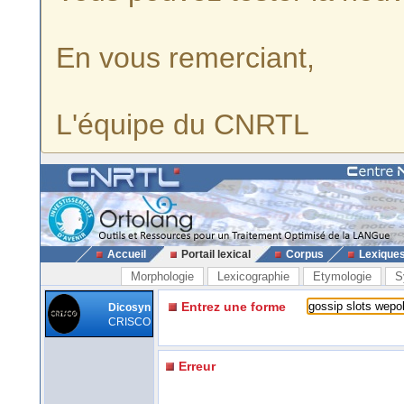
En vous remerciant,
L'équipe du CNRTL
Accueil
Portail lexical
Corpus
Lexique
Morphologie
Lexicographie
Etymologie
S
Entrez une forme
Dicosyn
CRISCO
Erreur