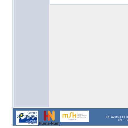
44, avenue de l
Tél. : 