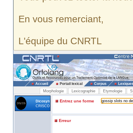
En vous remerciant,
L'équipe du CNRTL
Accueil
Portail lexical
Corpus
Lexique
Morphologie
Lexicographie
Etymologie
S
Entrez une forme
Dicosyn
CRISCO
Erreur