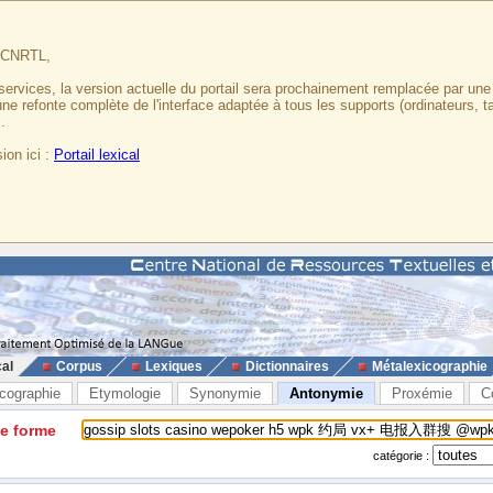
u CNRTL,
services, la version actuelle du portail sera prochainement remplacée par un
 une refonte complète de l'interface adaptée à tous les supports (ordinateurs, t
.
ion ici :
Portail lexical
cal
Corpus
Lexiques
Dictionnaires
Métalexicographie
cographie
Etymologie
Synonymie
Antonymie
Proxémie
C
ne forme
catégorie :