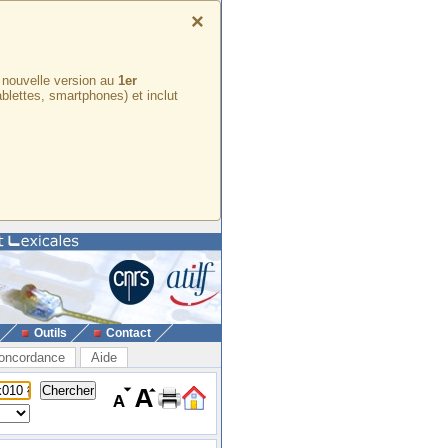
×
e nouvelle version au
1er
ablettes, smartphones) et inclut
Outils
Contact
oncordance
Aide