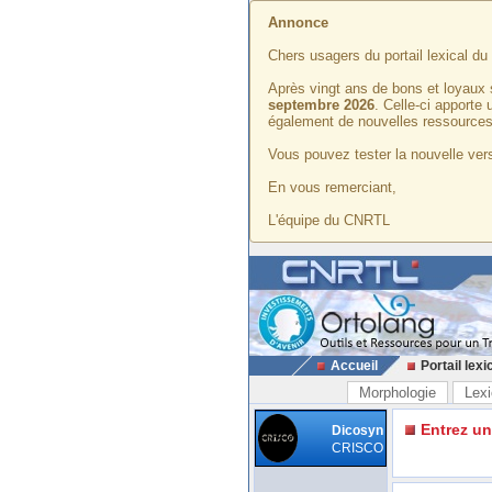
Annonce
Chers usagers du portail lexical d
Après vingt ans de bons et loyaux 
septembre 2026
. Celle-ci apporte
également de nouvelles ressources
Vous pouvez tester la nouvelle vers
En vous remerciant,
L'équipe du CNRTL
Accueil
Portail lexi
Morphologie
Lexi
Entrez u
Dicosyn
CRISCO