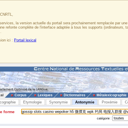
u CNRTL,
services, la version actuelle du portail sera prochainement remplacée par un
 une refonte complète de l'interface adaptée à tous les supports (ordinateurs, t
.
ion ici :
Portail lexical
cal
Corpus
Lexiques
Dictionnaires
Métalexicographie
cographie
Etymologie
Synonymie
Antonymie
Proxémie
C
ne forme
catégorie :