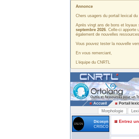
Annonce
Chers usagers du portail lexical d
Après vingt ans de bons et loyaux 
septembre 2026
. Celle-ci apporte
également de nouvelles ressources
Vous pouvez tester la nouvelle vers
En vous remerciant,
L'équipe du CNRTL
Accueil
Portail lexi
Morphologie
Lexi
Entrez u
Dicosyn
CRISCO