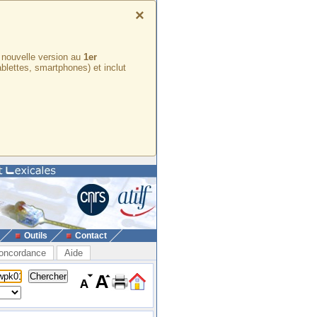
×
e nouvelle version au
1er
ablettes, smartphones) et inclut
Outils
Contact
oncordance
Aide