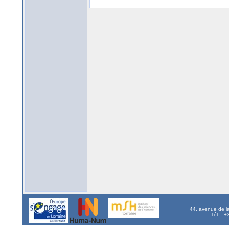
44, avenue de l
Tél. : 