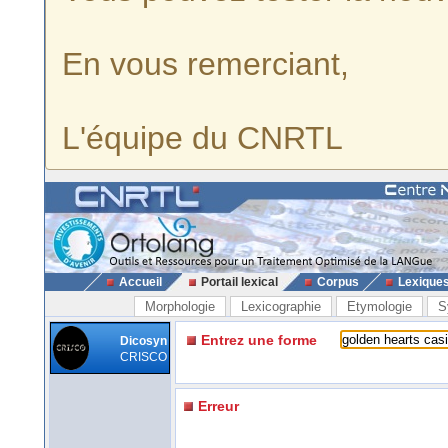
En vous remerciant,
L'équipe du CNRTL
Accueil
Portail lexical
Corpus
Lexique
Morphologie
Lexicographie
Etymologie
S
Entrez une forme
Dicosyn
CRISCO
Erreur