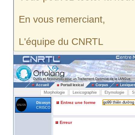
En vous remerciant,
L'équipe du CNRTL
Accueil
Portail lexical
Corpus
Lexique
Morphologie
Lexicographie
Etymologie
S
Entrez une forme
Dicosyn
CRISCO
Erreur