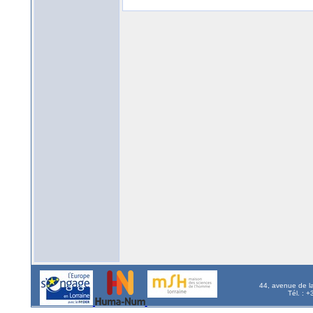
44, avenue de l
Tél. : 