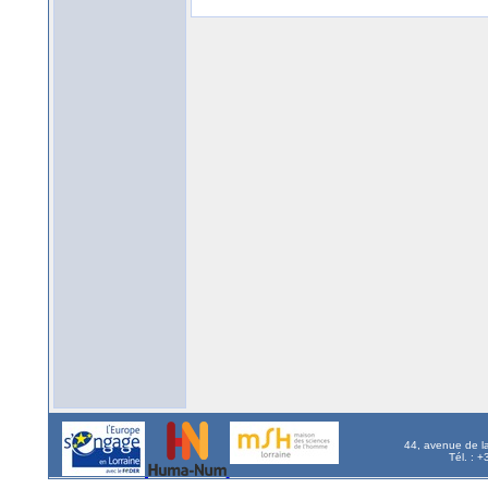
44, avenue de l
Tél. : 