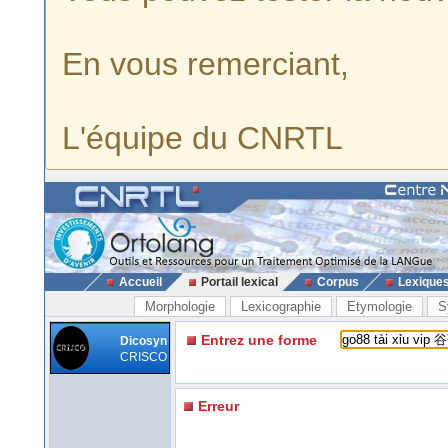
En vous remerciant,
L'équipe du CNRTL
Accueil
Portail lexical
Corpus
Lexique
Morphologie
Lexicographie
Etymologie
S
Entrez une forme
Dicosyn
CRISCO
Erreur