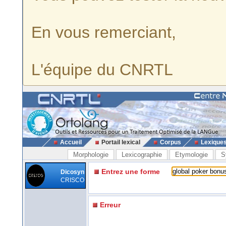
En vous remerciant,
L'équipe du CNRTL
Accueil
Portail lexical
Corpus
Lexique
Morphologie
Lexicographie
Etymologie
S
Entrez une forme
Dicosyn
CRISCO
Erreur