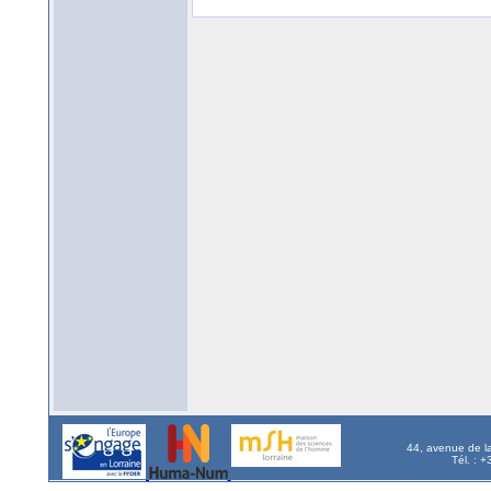
44, avenue de l
Tél. : 