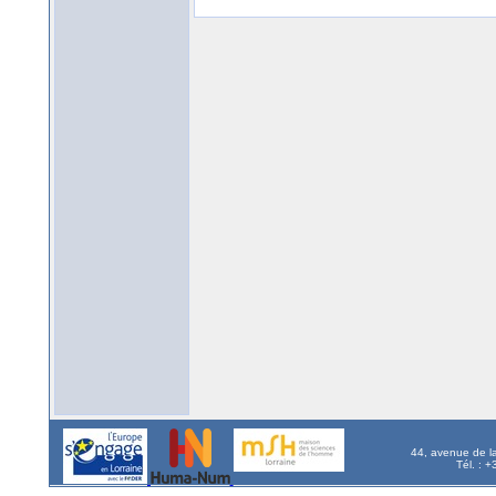
44, avenue de l
Tél. : 