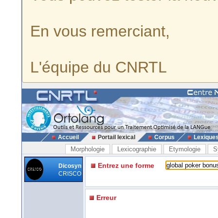
En vous remerciant,
L'équipe du CNRTL
Accueil
Portail lexical
Corpus
Lexique
Morphologie
Lexicographie
Etymologie
S
Entrez une forme
Dicosyn
CRISCO
Erreur