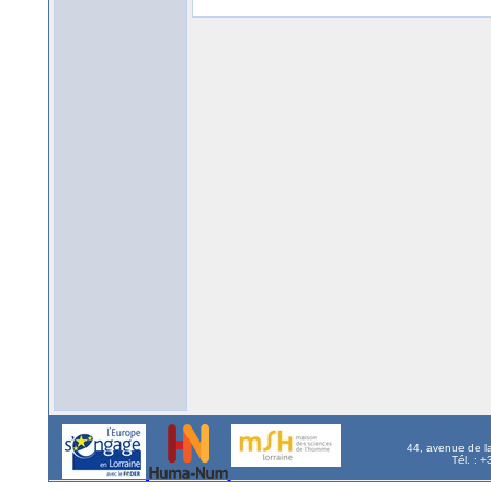
44, avenue de l
Tél. : 