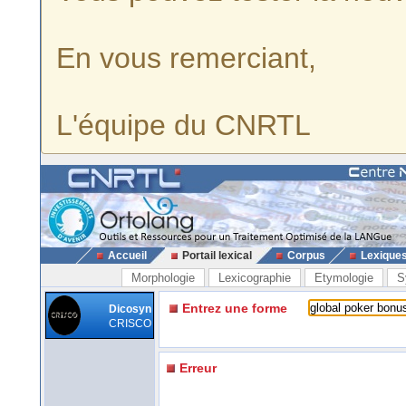
En vous remerciant,
L'équipe du CNRTL
Accueil
Portail lexical
Corpus
Lexique
Morphologie
Lexicographie
Etymologie
S
Entrez une forme
Dicosyn
CRISCO
Erreur