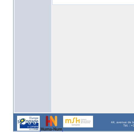
44, avenue de l
Tél. : 