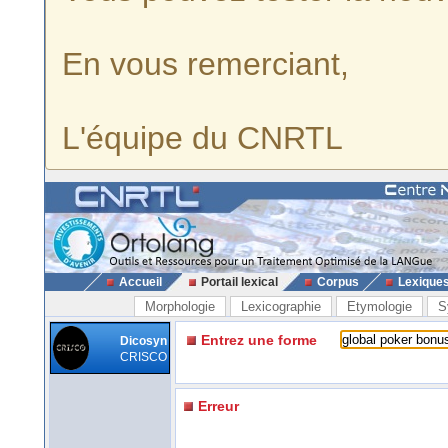
En vous remerciant,
L'équipe du CNRTL
Accueil
Portail lexical
Corpus
Lexique
Morphologie
Lexicographie
Etymologie
S
Entrez une forme
Dicosyn
CRISCO
Erreur