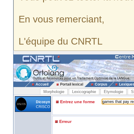
En vous remerciant,
L'équipe du CNRTL
Accueil
Portail lexical
Corpus
Lexique
Morphologie
Lexicographie
Etymologie
S
Entrez une forme
Dicosyn
CRISCO
Erreur