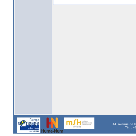
44, avenue de l
Tél. : 