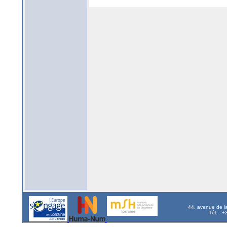
44, avenue de l
Tél. : 