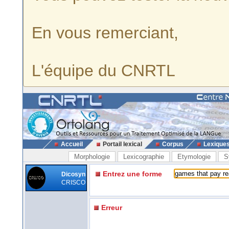
En vous remerciant,
L'équipe du CNRTL
Accueil
Portail lexical
Corpus
Lexique
Morphologie
Lexicographie
Etymologie
S
Entrez une forme
Dicosyn
CRISCO
Erreur