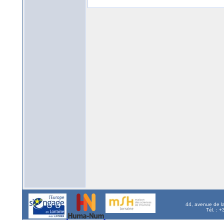
44, avenue de l
Tél. : 