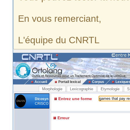
En vous remerciant,
L'équipe du CNRTL
Accueil
Portail lexical
Corpus
Lexique
Morphologie
Lexicographie
Etymologie
S
Entrez une forme
Dicosyn
CRISCO
Erreur