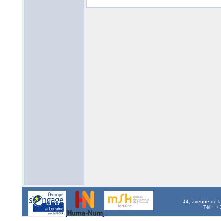
44, avenue de l
Tél. : 