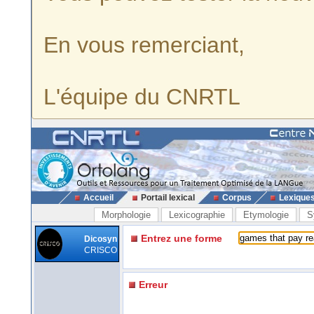
En vous remerciant,
L'équipe du CNRTL
Accueil
Portail lexical
Corpus
Lexique
Morphologie
Lexicographie
Etymologie
S
Entrez une forme
Dicosyn
CRISCO
Erreur