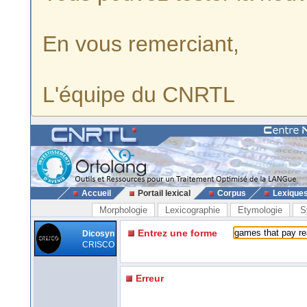
En vous remerciant,
L'équipe du CNRTL
Accueil
Portail lexical
Corpus
Lexique
Morphologie
Lexicographie
Etymologie
S
Entrez une forme
Dicosyn
CRISCO
Erreur