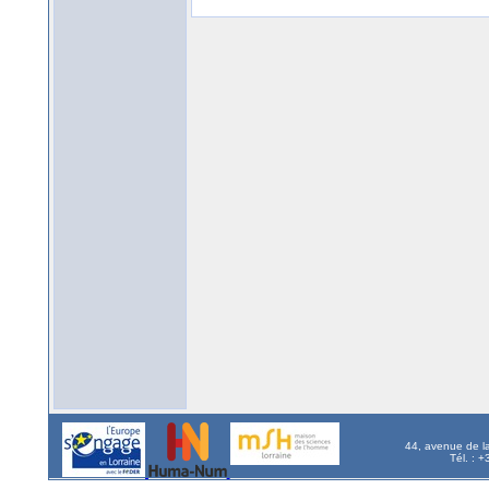
44, avenue de l
Tél. : 