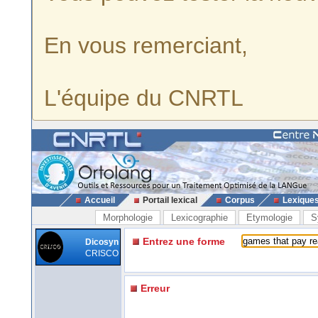
En vous remerciant,
L'équipe du CNRTL
Accueil
Portail lexical
Corpus
Lexique
Morphologie
Lexicographie
Etymologie
S
Entrez une forme
Dicosyn
CRISCO
Erreur