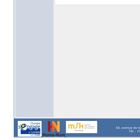
44, avenue de l
Tél. : 