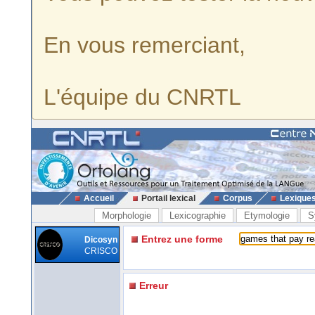
En vous remerciant,
L'équipe du CNRTL
Accueil
Portail lexical
Corpus
Lexique
Morphologie
Lexicographie
Etymologie
S
Entrez une forme
Dicosyn
CRISCO
Erreur