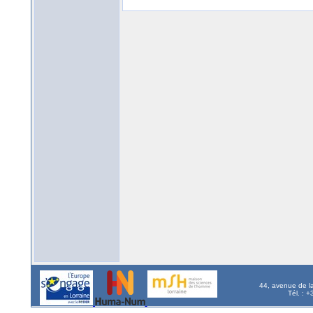
44, avenue de l
Tél. : 