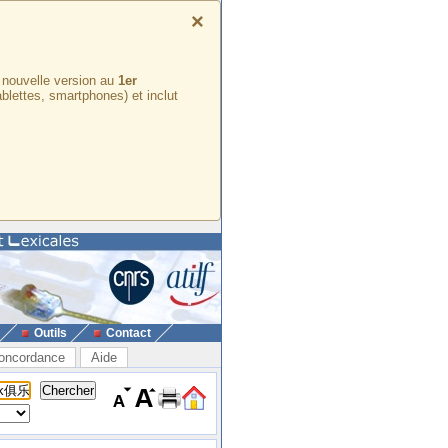
×
e nouvelle version au
1er
ablettes, smartphones) et inclut
Outils
Contact
oncordance
Aide