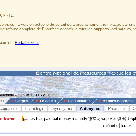
u CNRTL,
services, la version actuelle du portail sera prochainement remplacée par un
 une refonte complète de l'interface adaptée à tous les supports (ordinateurs, t
.
ion ici :
Portail lexical
cal
Corpus
Lexiques
Dictionnaires
Métalexicographie
cographie
Etymologie
Synonymie
Antonymie
Proxémie
C
ne forme
catégorie :