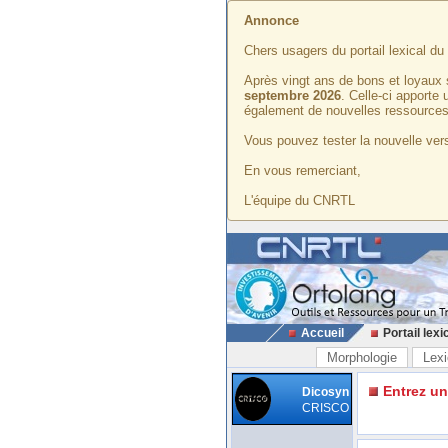
Annonce
Chers usagers du portail lexical d
Après vingt ans de bons et loyaux 
septembre 2026
. Celle-ci apporte
également de nouvelles ressources
Vous pouvez tester la nouvelle vers
En vous remerciant,
L'équipe du CNRTL
Accueil
Portail lexi
Morphologie
Lexi
Entrez u
Dicosyn
CRISCO