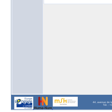
44, avenue de l
Tél. : 