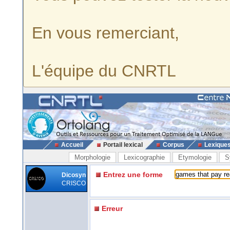
En vous remerciant,
L'équipe du CNRTL
Accueil
Portail lexical
Corpus
Lexique
Morphologie
Lexicographie
Etymologie
S
Entrez une forme
Dicosyn
CRISCO
Erreur