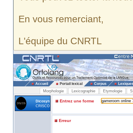
En vous remerciant,
L'équipe du CNRTL
Accueil
Portail lexical
Corpus
Lexique
Morphologie
Lexicographie
Etymologie
S
Entrez une forme
Dicosyn
CRISCO
Erreur