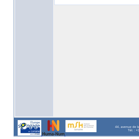
44, avenue de l
Tél. : 