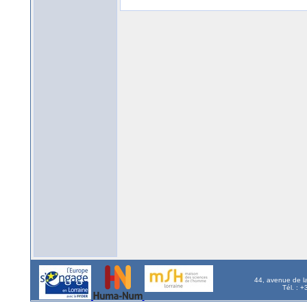
44, avenue de l
Tél. : 