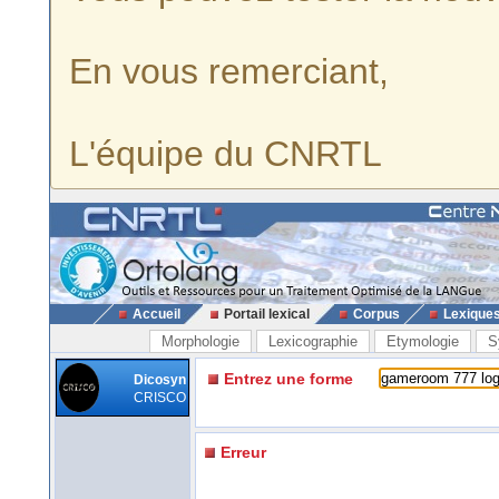
En vous remerciant,
L'équipe du CNRTL
Accueil
Portail lexical
Corpus
Lexique
Morphologie
Lexicographie
Etymologie
S
Entrez une forme
Dicosyn
CRISCO
Erreur