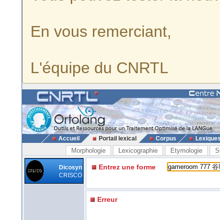
En vous remerciant,
L'équipe du CNRTL
Accueil
Portail lexical
Corpus
Lexique
Morphologie
Lexicographie
Etymologie
S
Entrez une forme
Dicosyn
CRISCO
Erreur