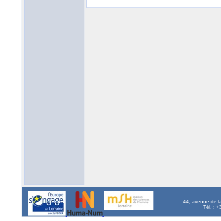
44, avenue de l
Tél. : 