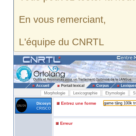
En vous remerciant,
L'équipe du CNRTL
Accueil
Portail lexical
Corpus
Lexique
Morphologie
Lexicographie
Etymologie
S
Entrez une forme
Dicosyn
CRISCO
Erreur