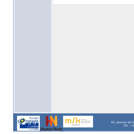
44, avenue de l
Tél. : 