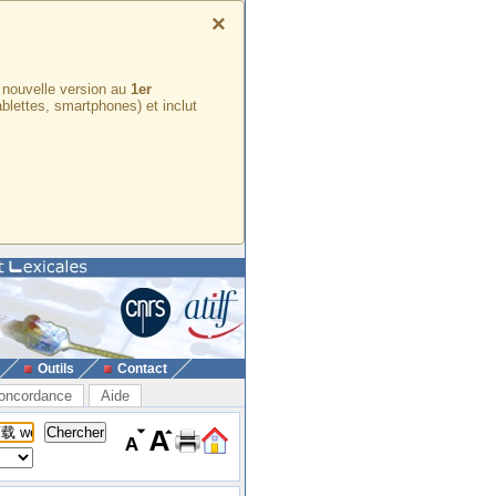
×
e nouvelle version au
1er
ablettes, smartphones) et inclut
Outils
Contact
oncordance
Aide