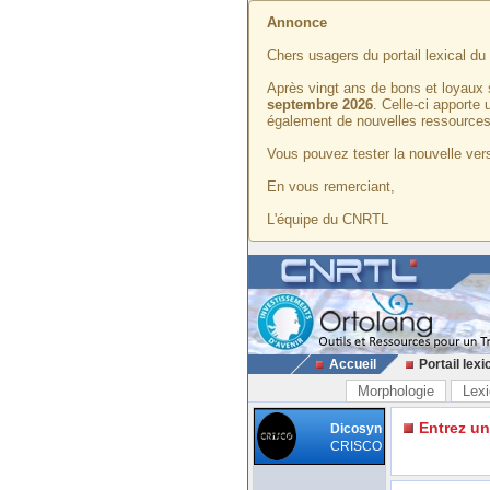
Annonce
Chers usagers du portail lexical d
Après vingt ans de bons et loyaux 
septembre 2026
. Celle-ci apporte
également de nouvelles ressources
Vous pouvez tester la nouvelle vers
En vous remerciant,
L'équipe du CNRTL
Accueil
Portail lexi
Morphologie
Lexi
Entrez u
Dicosyn
CRISCO