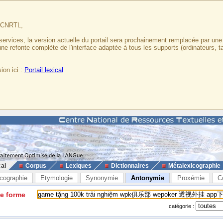
u CNRTL,
services, la version actuelle du portail sera prochainement remplacée par un
 une refonte complète de l'interface adaptée à tous les supports (ordinateurs, t
.
ion ici :
Portail lexical
cal
Corpus
Lexiques
Dictionnaires
Métalexicographie
cographie
Etymologie
Synonymie
Antonymie
Proxémie
C
ne forme
catégorie :