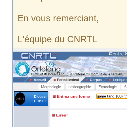
En vous remerciant,
L'équipe du CNRTL
Accueil
Portail lexical
Corpus
Lexique
Morphologie
Lexicographie
Etymologie
S
Entrez une forme
Dicosyn
CRISCO
Erreur