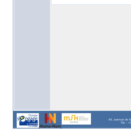
44, avenue de l
Tél. : 