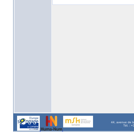
44, avenue de l
Tél. : 