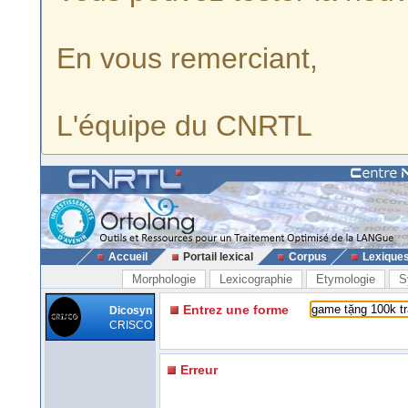
En vous remerciant,
L'équipe du CNRTL
Accueil
Portail lexical
Corpus
Lexique
Morphologie
Lexicographie
Etymologie
S
Entrez une forme
Dicosyn
CRISCO
Erreur