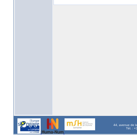
44, avenue de l
Tél. : 