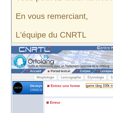
En vous remerciant,
L'équipe du CNRTL
Accueil
Portail lexical
Corpus
Lexique
Morphologie
Lexicographie
Etymologie
S
Entrez une forme
Dicosyn
CRISCO
Erreur