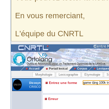
En vous remerciant,
L'équipe du CNRTL
Accueil
Portail lexical
Corpus
Lexique
Morphologie
Lexicographie
Etymologie
S
Entrez une forme
Dicosyn
CRISCO
Erreur