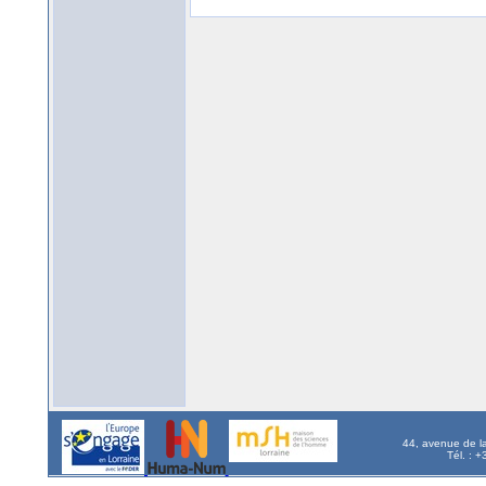
44, avenue de l
Tél. : 