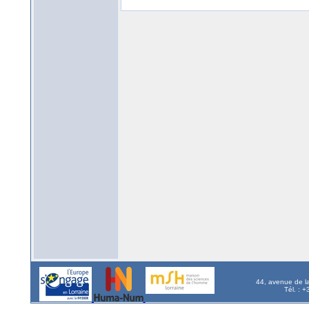
44, avenue de l
Tél. : 