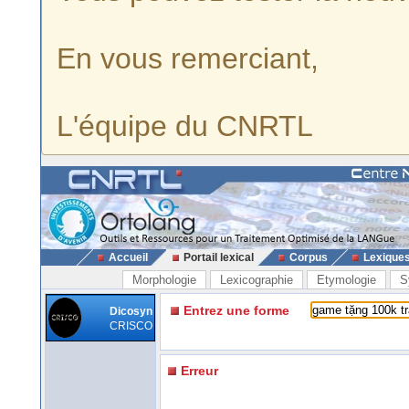
En vous remerciant,
L'équipe du CNRTL
Accueil
Portail lexical
Corpus
Lexique
Morphologie
Lexicographie
Etymologie
S
Entrez une forme
Dicosyn
CRISCO
Erreur