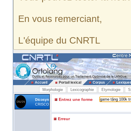
En vous remerciant,
L'équipe du CNRTL
Accueil
Portail lexical
Corpus
Lexique
Morphologie
Lexicographie
Etymologie
S
Entrez une forme
Dicosyn
CRISCO
Erreur