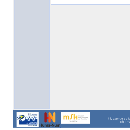
44, avenue de l
Tél. : 