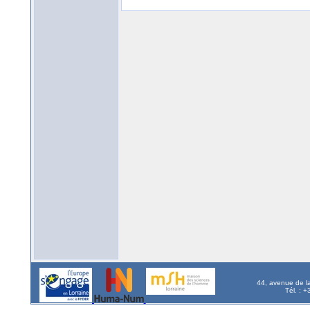
44, avenue de l
Tél. : 