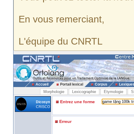
En vous remerciant,
L'équipe du CNRTL
Accueil
Portail lexical
Corpus
Lexique
Morphologie
Lexicographie
Etymologie
S
Entrez une forme
Dicosyn
CRISCO
Erreur