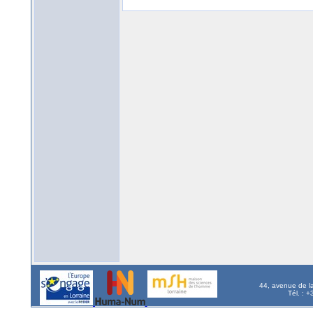
44, avenue de l
Tél. : 