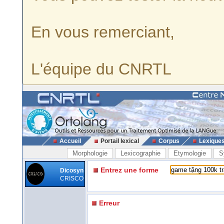
En vous remerciant,
L'équipe du CNRTL
Accueil
Portail lexical
Corpus
Lexique
Morphologie
Lexicographie
Etymologie
S
Entrez une forme
Dicosyn
CRISCO
Erreur