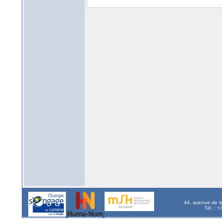
44, avenue de l
Tél. : 