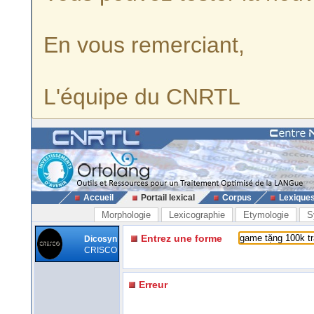
En vous remerciant,
L'équipe du CNRTL
Accueil
Portail lexical
Corpus
Lexique
Morphologie
Lexicographie
Etymologie
S
Entrez une forme
Dicosyn
CRISCO
Erreur