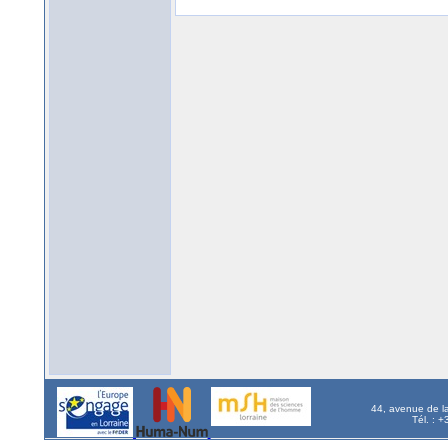
44, avenue de l
Tél. : 