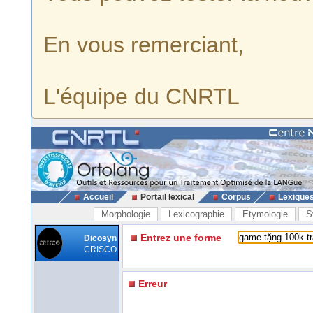
En vous remerciant,
L'équipe du CNRTL
Accueil
Portail lexical
Corpus
Lexique
Morphologie
Lexicographie
Etymologie
S
Entrez une forme
Dicosyn
CRISCO
Erreur