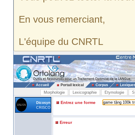
En vous remerciant,
L'équipe du CNRTL
Accueil
Portail lexical
Corpus
Lexique
Morphologie
Lexicographie
Etymologie
S
Entrez une forme
Dicosyn
CRISCO
Erreur