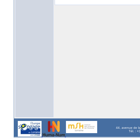
44, avenue de l
Tél. : 