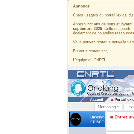
Annonce
Chers usagers du portail lexical d
Après vingt ans de bons et loyaux 
septembre 2026
. Celle-ci apporte
également de nouvelles ressources
Vous pouvez tester la nouvelle vers
En vous remerciant,
L'équipe du CNRTL
Accueil
Portail lexi
Morphologie
Lexi
Entrez u
Dicosyn
CRISCO