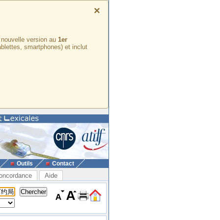
×
e nouvelle version au
1er
ablettes, smartphones) et inclut
Outils
Contact
oncordance
Aide