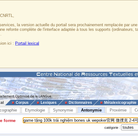
u CNRTL,
services, la version actuelle du portail sera prochainement remplacée par un
 une refonte complète de l'interface adaptée à tous les supports (ordinateurs, t
.
ion ici :
Portail lexical
cal
Corpus
Lexiques
Dictionnaires
Métalexicographie
cographie
Etymologie
Synonymie
Antonymie
Proxémie
C
ne forme
catégorie :