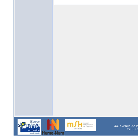
44, avenue de l
Tél. : 