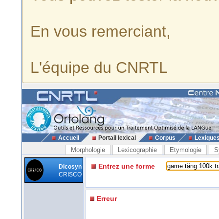
En vous remerciant,
L'équipe du CNRTL
Accueil
Portail lexical
Corpus
Lexique
Morphologie
Lexicographie
Etymologie
S
Entrez une forme
Dicosyn
CRISCO
Erreur