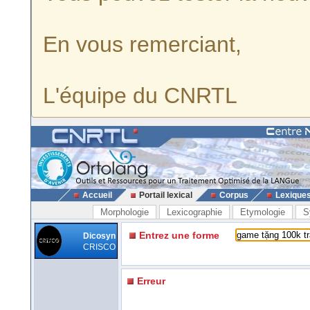
En vous remerciant,
L'équipe du CNRTL
Accueil
Portail lexical
Corpus
Lexique
Morphologie
Lexicographie
Etymologie
S
Entrez une forme
Dicosyn
CRISCO
Erreur