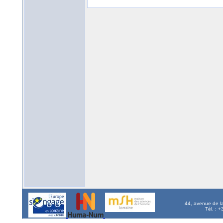
44, avenue de l
Tél. : 