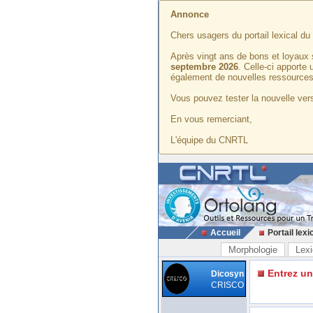
Annonce
Chers usagers du portail lexical d
Après vingt ans de bons et loyaux 
septembre 2026
. Celle-ci apporte
également de nouvelles ressources
Vous pouvez tester la nouvelle vers
En vous remerciant,
L'équipe du CNRTL
Accueil
Portail lexi
Morphologie
Lexi
Entrez u
Dicosyn
CRISCO