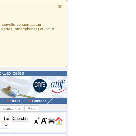
×
e nouvelle version au
1er
ablettes, smartphones) et inclut
Outils
Contact
oncordance
Aide