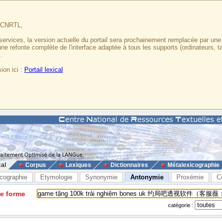
u CNRTL,
services, la version actuelle du portail sera prochainement remplacée par un
 une refonte complète de l'interface adaptée à tous les supports (ordinateurs, t
.
ion ici :
Portail lexical
cal
Corpus
Lexiques
Dictionnaires
Métalexicographie
cographie
Etymologie
Synonymie
Antonymie
Proxémie
C
ne forme
catégorie :