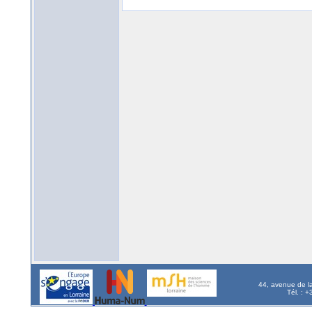
44, avenue de l
Tél. : 