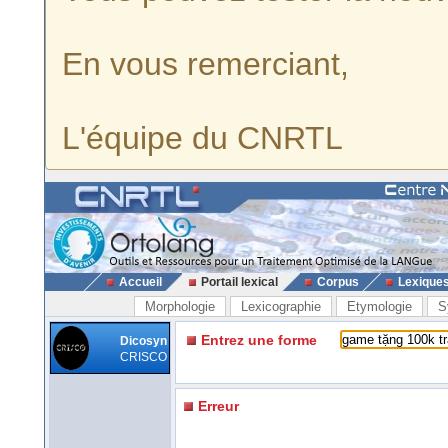
En vous remerciant,
L'équipe du CNRTL
Accueil
Portail lexical
Corpus
Lexique
Morphologie
Lexicographie
Etymologie
S
Entrez une forme
Dicosyn
CRISCO
Erreur