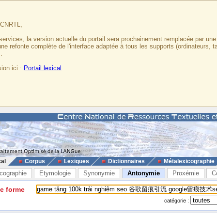
u CNRTL,
services, la version actuelle du portail sera prochainement remplacée par un
 une refonte complète de l'interface adaptée à tous les supports (ordinateurs, t
.
ion ici :
Portail lexical
cal
Corpus
Lexiques
Dictionnaires
Métalexicographie
cographie
Etymologie
Synonymie
Antonymie
Proxémie
C
ne forme
catégorie :