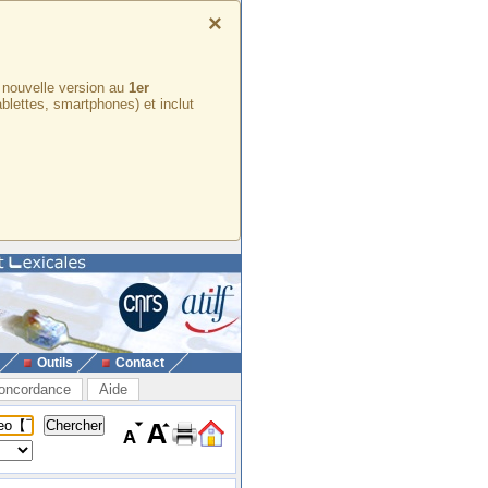
×
e nouvelle version au
1er
ablettes, smartphones) et inclut
Outils
Contact
oncordance
Aide