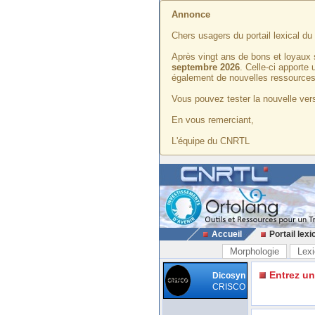
Annonce
Chers usagers du portail lexical d
Après vingt ans de bons et loyaux 
septembre 2026
. Celle-ci apporte
également de nouvelles ressources
Vous pouvez tester la nouvelle vers
En vous remerciant,
L'équipe du CNRTL
Accueil
Portail lexi
Morphologie
Lexi
Entrez u
Dicosyn
CRISCO